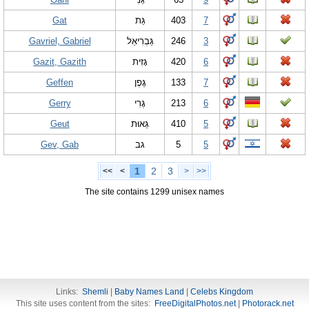
Gat
גַּת
403
7
Gavriel, Gabriel
גַּבְרִיאֵל
246
3
Gazit, Gazith
גָּזִית
420
6
Geffen
גֶּפֶן
133
7
Gerry
גֶרִי
213
6
Geut
גֵּאוּת
410
5
Gev, Gab
גב
5
5
1
2
3
<<
<
>
>>
The site contains 1299 unisex names
Links:
Shemli
|
Baby Names Land
|
Celebs Kingdom
This site uses content from the sites:
FreeDigitalPhotos.net
|
Photorack.net