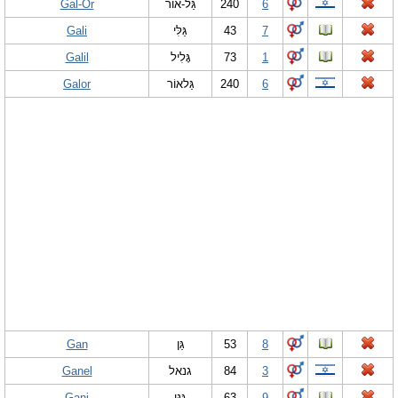
Gal-Or
גַּל-אוֹר
240
6
Gali
גַּלִּי
43
7
Galil
גָּלִיל
73
1
Galor
גַּלאוֹר
240
6
Gan
גַּן
53
8
Ganel
גנאל
84
3
Gani
גַּנִּי
63
9