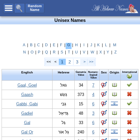
All Names
Random
Name
Advanced Search
Unisex Names
Boy Names
Girl Names
Unisex Names
A
|
B
|
C
|
D
|
E
|
F
|
G
|
H
|
I
|
J
|
K
|
L
|
M
N
|
O
|
P
|
Q
|
R
|
S
|
T
|
U
|
V
|
W
|
X
|
Y
|
Z
Popular Names
1
2
3
<<
<
>
>>
Unique Names
English
Hebrew
Gematria
Numero-
Sex
Origin
International
Categories
Value
logical
Value
Celebs B. Days
Gaal, Goel
New!
גאל
34
7
Gaash
גַּעַשׁ
373
4
Numerology
Gabbi, Gabi
גַּבִּי
15
6
Add Name
Gadiel
גַּדִּיאֵל
48
3
Contact Us
Gal
גַּל
33
6
Facebook
Gal Or
גַּל אוֹר
240
6