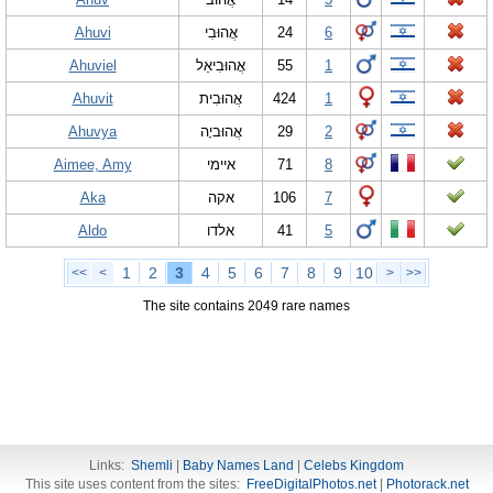
Ahuvi
אֲהוּבִי
24
6
Ahuviel
אֲהוּבִיאֵל
55
1
Ahuvit
אֲהוּבִית
424
1
Ahuvya
אֲהוּביָה
29
2
Aimee, Amy
איימי
71
8
Aka
אקה
106
7
Aldo
אלדו
41
5
1
2
3
4
5
6
7
8
9
10
<<
<
>
>>
The site contains 2049 rare names
Links:
Shemli
|
Baby Names Land
|
Celebs Kingdom
This site uses content from the sites:
FreeDigitalPhotos.net
|
Photorack.net