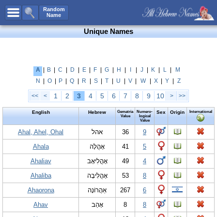
All Names
Random
Name
Advanced Search
Unique Names
Boy Names
Girl Names
Unisex Names
A
|
B
|
C
|
D
|
E
|
F
|
G
|
H
|
I
|
J
|
K
|
L
|
M
N
|
O
|
P
|
Q
|
R
|
S
|
T
|
U
|
V
|
W
|
X
|
Y
|
Z
Popular Names
1
2
3
4
5
6
7
8
9
10
<<
<
>
>>
Unique Names
English
Hebrew
Gematria
Numero-
Sex
Origin
International
Categories
Value
logical
Value
Celebs B. Days
Ahal, Ahel, Ohal
New!
אהל
36
9
Ahala
אָהֳלָה
41
5
Numerology
Ahaliav
אָהֳלִיאָב
49
4
Add Name
Ahaliba
אָהֳלִיבָה
53
8
Contact Us
Ahaorona
אַהֲרוֹנָה
267
6
Facebook
Ahav
אָהַב
8
8