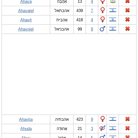
Ahava
אַהֲבָה
13
4
Ahavatel
אהבתאל
439
7
Ahavit
אָהַבִית
418
4
Ahavniel
אהבניאל
99
9
Ahavtia
אהבתיה
423
9
Ahuda
אֲהוּדָה
21
3
Ahuv
אֲהוּב
14
5