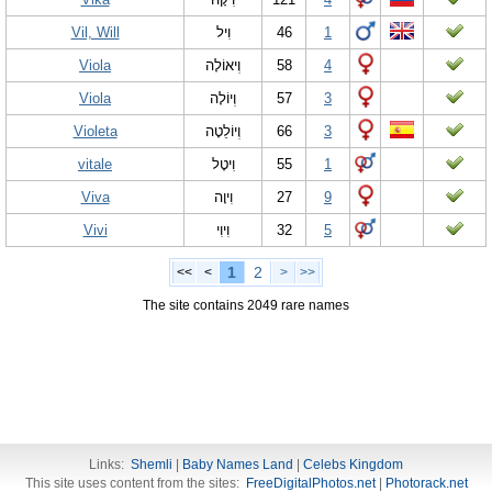
Vil, Will
וִיל
46
1
Viola
וְיאוֹלָה
58
4
Viola
וְיוֹלָה
57
3
Violeta
וְיוֹלֵטָה
66
3
vitale
וִיטָל
55
1
Viva
וִיוָה
27
9
Vivi
וִיוִי
32
5
1
2
<<
<
>
>>
The site contains 2049 rare names
Links:
Shemli
|
Baby Names Land
|
Celebs Kingdom
This site uses content from the sites:
FreeDigitalPhotos.net
|
Photorack.net