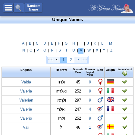
All Names
Random
Name
Advanced Search
Unique Names
Boy Names
Girl Names
Unisex Names
A
|
B
|
C
|
D
|
E
|
F
|
G
|
H
|
I
|
J
|
K
|
L
|
M
N
|
O
|
P
|
Q
|
R
|
S
|
T
|
U
|
V
|
W
|
X
|
Y
|
Z
Popular Names
1
2
<<
<
>
>>
Unique Names
English
Hebrew
Gematria
Numero-
Sex
Origin
International
Categories
Value
logical
Value
Celebs B. Days
Valda
New!
ולדה
45
9
Valeria
ואלריה
252
9
Numerology
Valerian
וָלֶרְיָאן
297
9
Add Name
Valerie
ואלרי
247
4
Contact Us
Valerio
ולריו
252
9
Facebook
Vali
ולי
46
1