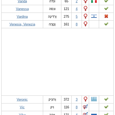
Vanda
ונדה
65
2
Vanessa
ונסה
121
4
Vardina
וַרְדִּינָה
275
5
Venesia, Venezia
וֶנֶצְיָה
161
8
Veronic
וְרוֹנִיק
372
3
Vic
וִיק
116
8
Vika
וִיקָה
121
4