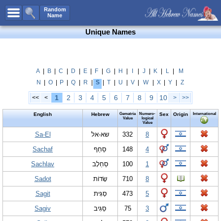
All Names
Random
Name
Advanced Search
Unique Names
Boy Names
Girl Names
Unisex Names
A
|
B
|
C
|
D
|
E
|
F
|
G
|
H
|
I
|
J
|
K
|
L
|
M
N
|
O
|
P
|
Q
|
R
|
S
|
T
|
U
|
V
|
W
|
X
|
Y
|
Z
Popular Names
1
2
3
4
5
6
7
8
9
10
<<
<
>
>>
Unique Names
English
Hebrew
Gematria
Numero-
Sex
Origin
International
Categories
Value
logical
Value
Celebs B. Days
Sa-El
New!
שא-אל
332
8
Sachaf
סַחַף
148
4
Numerology
Sachlav
סַחְלָב
100
1
Add Name
Sadot
שָׂדוֹת
710
8
Contact Us
Sagit
סַגִּית
473
5
Facebook
Sagiv
סַגִּיב
75
3