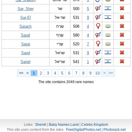
Sar, Sher
שר
500
5
Sar-El
שר-אל
531
9
Sarach
שָׂרַח
508
4
Saraf
שָׂרַף
580
4
Sarai
שָׂרַיי
520
7
Sarel
שראל
531
9
Sariel
שריאל
541
1
1
2
3
4
5
6
7
8
9
10
<<
<
>
>>
The site contains 2049 rare names
Links:
Shemli
|
Baby Names Land
|
Celebs Kingdom
This site uses content from the sites:
FreeDigitalPhotos.net
|
Photorack.net