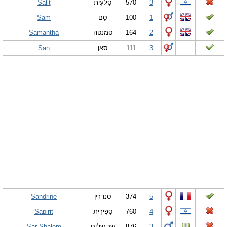
Salit
סַלְעִית
570
3
Sam
סֵם
100
1
Samantha
סמנטה
164
2
San
סאן
111
3
Sandrine
סנדרין
374
5
Sapirit
סַפִּירִית
760
4
Sar Shalom
שר שלום
876
3