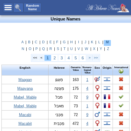
All Names
Random
Name
Advanced Search
Unique Names
Boy Names
Girl Names
Unisex Names
A
|
B
|
C
|
D
|
E
|
F
|
G
|
H
|
I
|
J
|
K
|
L
|
M
N
|
O
|
P
|
Q
|
R
|
S
|
T
|
U
|
V
|
W
|
X
|
Y
|
Z
Popular Names
1
2
3
4
5
6
<<
<
>
>>
Unique Names
English
Hebrew
Gematria
Numero-
Sex
Origin
International
Categories
Value
logical
Value
Celebs B. Days
Maagan
New!
מַעֲגָן
163
1
Maayana
מַעֲיָנָה
175
4
Numerology
Mabel, Mable
מבל
72
9
Add Name
Mabel, Mable
מאבל
73
1
Contact Us
Macabi
מַכַּבִּי
72
9
Facebook
Macabit
מַכַּבִּית
472
4