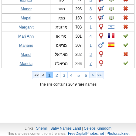
Manor
מנור
296
8
Mapal
מַפְּל
150
6
Marganit
מַרְגָּנִית
703
1
Mari Ann
מרי אן
301
4
Mariano
מריאנו
307
1
Mariel
מאריאל
282
3
Mariela
מריאלה
286
7
1
2
3
4
5
6
<<
<
>
>>
The site contains 2049 rare names
Links:
Shemli
|
Baby Names Land
|
Celebs Kingdom
This site uses content from the sites:
FreeDigitalPhotos.net
|
Photorack.net