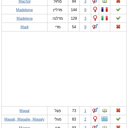
Machol
מָחוֹל
84
3
Madeleine
מדליין
144
9
Madelena
מדלנה
129
3
Madi
מדי
54
9
Magal
מַגָּל
73
1
Magali, Magalie, Magaly
מגלי
83
2
Magen
מָגֵן
93
3