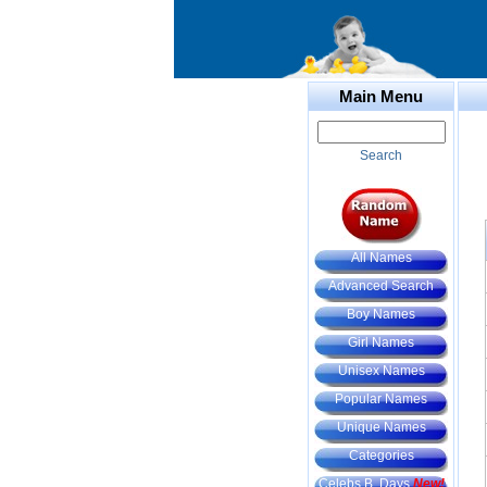
Main Menu
Search
All Names
Advanced Search
Boy Names
Girl Names
Unisex Names
Popular Names
Unique Names
Categories
Celebs B. Days
New!