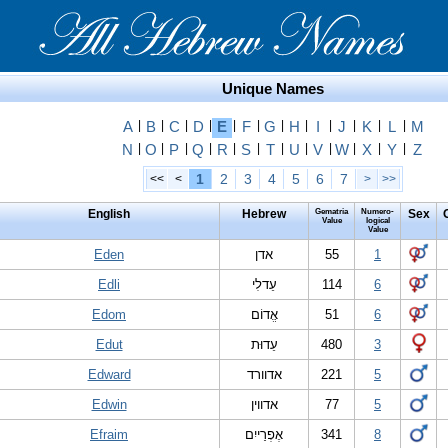
Unique Names
A
|
B
|
C
|
D
|
E
|
F
|
G
|
H
|
I
|
J
|
K
|
L
|
M
N
|
O
|
P
|
Q
|
R
|
S
|
T
|
U
|
V
|
W
|
X
|
Y
|
Z
1
2
3
4
5
6
7
<<
<
>
>>
English
Hebrew
Gematria
Numero-
Sex
Value
logical
Value
Eden
אדן
55
1
Edli
עֵדלִי
114
6
Edom
אֱדוֹם
51
6
Edut
עֵדוּת
480
3
Edward
אדוורד
221
5
Edwin
אדווין
77
5
Efraim
אֶפְרַייִם
341
8