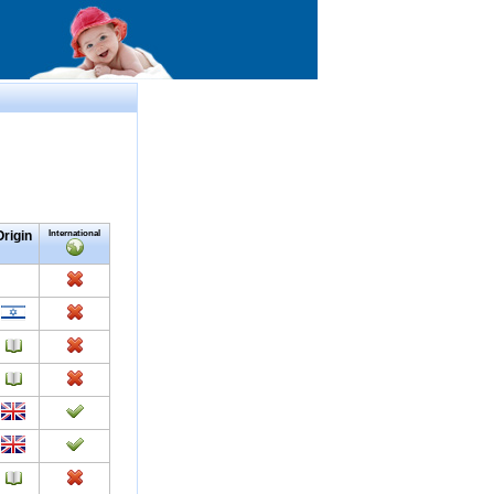
Origin
International