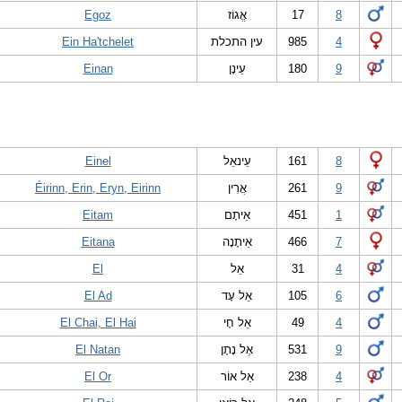
Egoz
אֱגוֹז
17
8
Ein Ha'tchelet
עין התכלת
985
4
Einan
עֵינָן
180
9
Einel
עֵינאֵל
161
8
Éirinn, Erin, Eryn, Eirinn
אֲרִין
261
9
Eitam
אֵיתָם
451
1
Eitana
אֵיתָנָה
466
7
El
אֵל
31
4
El Ad
אֵל עָד
105
6
El Chai, El Hai
אֵל חָי
49
4
El Natan
אֶל נָתָן
531
9
El Or
אֵל אוֹר
238
4