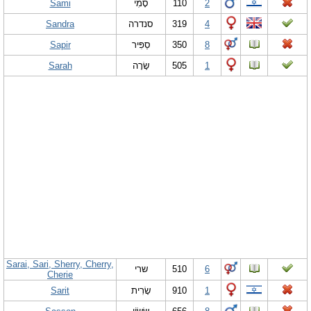
Sami
סָמִי
110
2
Sandra
סנדרה
319
4
Sapir
סַפִּיר
350
8
Sarah
שָׂרָה
505
1
Sarai, Sari, Sherry, Cherry,
שרי
510
6
Cherie
Sarit
שָׂרִית
910
1