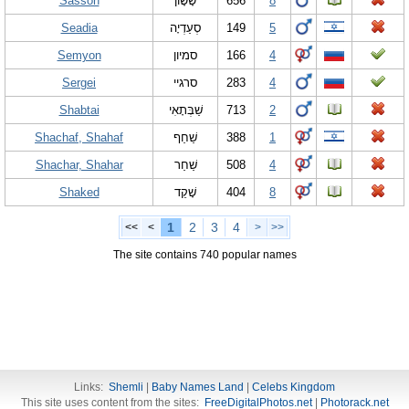
Sasson
שָׂשָׂוֹן
656
8
Seadia
סְעַדְיָה
149
5
Semyon
סמיון
166
4
Sergei
סרגיי
283
4
Shabtai
שַׁבְּתָאִי
713
2
Shachaf, Shahaf
שַׁחַף
388
1
Shachar, Shahar
שַׁחַר
508
4
Shaked
שָׁקֵד
404
8
1
2
3
4
<<
<
>
>>
The site contains 740 popular names
Links:
Shemli
|
Baby Names Land
|
Celebs Kingdom
This site uses content from the sites:
FreeDigitalPhotos.net
|
Photorack.net