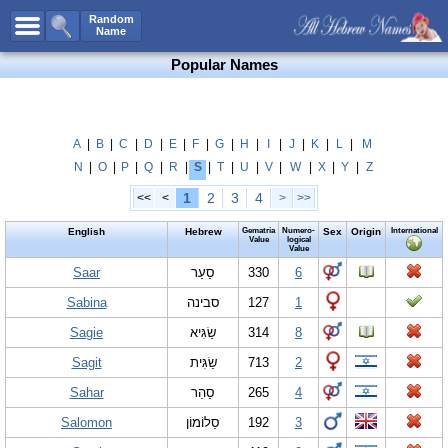
All Names
Random
Name
Advanced Search
Popular Names
Boy Names
Girl Names
Unisex Names
A
|
B
|
C
|
D
|
E
|
F
|
G
|
H
|
I
|
J
|
K
|
L
|
M
N
|
O
|
P
|
Q
|
R
|
S
|
T
|
U
|
V
|
W
|
X
|
Y
|
Z
Popular Names
1
2
3
4
<<
<
>
>>
Unique Names
English
Hebrew
Gematria
Numero-
Sex
Origin
International
Categories
Value
logical
Value
Celebs B. Days
Saar
New!
סַעַר
330
6
Sabina
סבינה
127
1
Numerology
Sagie
שַׂגִּיא
314
8
Add Name
Sagit
שַׂגִּית
713
2
Contact Us
Sahar
סַהַר
265
4
Facebook
Salomon
סַלוֹמוֹן
192
3