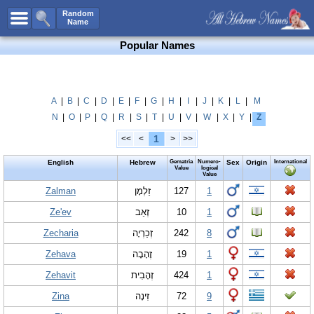
All Names
Random
Name
Advanced Search
Popular Names
Boy Names
Girl Names
Unisex Names
A
|
B
|
C
|
D
|
E
|
F
|
G
|
H
|
I
|
J
|
K
|
L
|
M
N
|
O
|
P
|
Q
|
R
|
S
|
T
|
U
|
V
|
W
|
X
|
Y
|
Z
Popular Names
1
<<
<
>
>>
Unique Names
English
Hebrew
Gematria
Numero-
Sex
Origin
International
Categories
Value
logical
Value
Celebs B. Days
Zalman
New!
זַלְמָן
127
1
Ze'ev
זְאֵב
10
1
Numerology
Zecharia
זְכַרְיָה
242
8
Add Name
Zehava
זֶהָבָה
19
1
Contact Us
Zehavit
זְהָבִית
424
1
Facebook
Zina
זִינָה
72
9