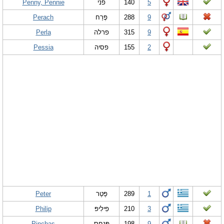
Penny, Pennie
פני
140
5
Perach
פֶּרַח
288
9
Perla
פרלה
315
9
Pessia
פסיה
155
2
Peter
פֶּטֶר
289
1
Philip
פִילִיפּ
210
3
Pinchas
פִּנְחָס
198
9