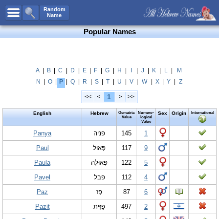
All Names
Random
Name
Advanced Search
Popular Names
Boy Names
Girl Names
Unisex Names
A
|
B
|
C
|
D
|
E
|
F
|
G
|
H
|
I
|
J
|
K
|
L
|
M
N
|
O
|
P
|
Q
|
R
|
S
|
T
|
U
|
V
|
W
|
X
|
Y
|
Z
Popular Names
1
<<
<
>
>>
Unique Names
English
Hebrew
Gematria
Numero-
Sex
Origin
International
Categories
Value
logical
Value
Celebs B. Days
Panya
New!
פניה
145
1
Paul
פָּאוּל
117
9
Numerology
Paula
פָּאוּלָה
122
5
Add Name
Pavel
פבל
112
4
Contact Us
Paz
פָּז
87
6
Facebook
Pazit
פַּזִּית
497
2