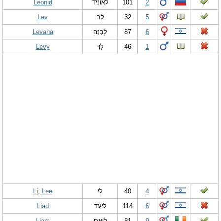
Leonid
לאוניד
101
2
Lev
לֵב
32
5
Levana
לְבָנָה
87
6
Levy
לֵוִי
46
1
Li, Lee
לִי
40
4
Liad
לִיעַד
114
6
Liam
לִיאַם
81
9