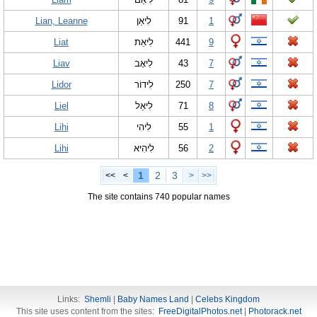
Lian, Leanne
לִיאַן
91
1
Liat
לִיאַת
441
9
Liav
לִיאָב
43
7
Lidor
לִידוֹר
250
7
Liel
לִיאֵל
71
8
Lihi
לִיהִי
55
1
Lihi
לִיהִיא
56
2
1
2
3
<<
<
>
>>
The site contains 740 popular names
Links:
Shemli
|
Baby Names Land
|
Celebs Kingdom
This site uses content from the sites:
FreeDigitalPhotos.net
|
Photorack.net