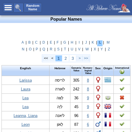
All Names
Random
Name
Advanced Search
Popular Names
Boy Names
Girl Names
Unisex Names
A
|
B
|
C
|
D
|
E
|
F
|
G
|
H
|
I
|
J
|
K
|
L
|
M
N
|
O
|
P
|
Q
|
R
|
S
|
T
|
U
|
V
|
W
|
X
|
Y
|
Z
Popular Names
1
2
3
<<
<
>
>>
Unique Names
English
Hebrew
Gematria
Numero-
Sex
Origin
International
Categories
Value
logical
Value
Celebs B. Days
Larissa
New!
לריסה
305
8
Laura
לאורה
242
8
Numerology
Lea
לֵאָה
36
9
Add Name
Lea
לִיָה
45
9
Contact Us
Leanna, Liana
ליאנה
96
6
Facebook
Leon
לֵאוֹן
87
6