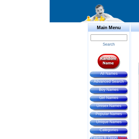
Main Menu
Search
All Names
Advanced Search
Boy Names
Girl Names
Unisex Names
Popular Names
Unique Names
Categories
Celebs B. Days
New!