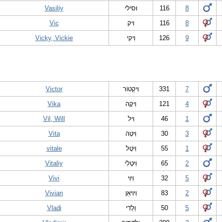
Vasiliy
וסילי
116
8
Vic
וִיק
116
8
Vicky, Vickie
וִיקִי
126
9
Victor
וִיקְטוֹר
331
7
Vika
וִיקָה
121
4
Vil, Will
וִיל
46
1
Vita
וִיטָה
30
3
vitale
וִיטָל
55
1
Vitaliy
וִיטָלִי
65
2
Vivi
וִיוִי
32
5
Vivian
וִיוִיאַן
83
2
Vladi
וְלַדִי
50
5