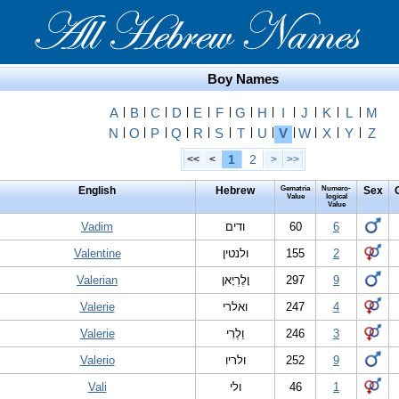
Boy Names
A
|
B
|
C
|
D
|
E
|
F
|
G
|
H
|
I
|
J
|
K
|
L
|
M
N
|
O
|
P
|
Q
|
R
|
S
|
T
|
U
|
V
|
W
|
X
|
Y
|
Z
1
2
<<
<
>
>>
English
Hebrew
Gematria
Numero-
Sex
Value
logical
Value
Vadim
ודים
60
6
Valentine
ולנטין
155
2
Valerian
וָלֶרְיָאן
297
9
Valerie
ואלרי
247
4
Valerie
וַלֶרִי
246
3
Valerio
ולריו
252
9
Vali
ולי
46
1