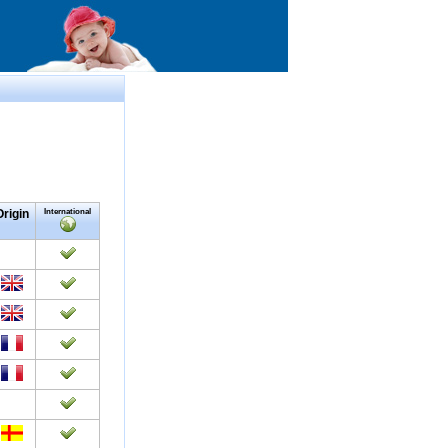
Origin
International