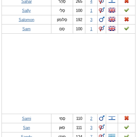
Sahar
סַהַר
265
4
Sally
סַלִי
100
1
Salomon
סַלוֹמוֹן
192
3
Sam
סֵם
100
1
Sami
סָמִי
110
2
San
סאן
111
3
Sandy
סנדי
124
7