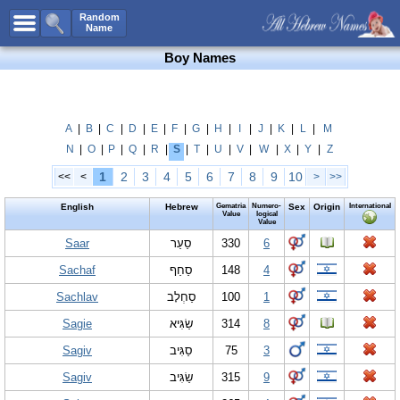
All Names
Random
Name
Advanced Search
Boy Names
Boy Names
Girl Names
Unisex Names
A
|
B
|
C
|
D
|
E
|
F
|
G
|
H
|
I
|
J
|
K
|
L
|
M
N
|
O
|
P
|
Q
|
R
|
S
|
T
|
U
|
V
|
W
|
X
|
Y
|
Z
Popular Names
1
2
3
4
5
6
7
8
9
10
<<
<
>
>>
Unique Names
English
Hebrew
Gematria
Numero-
Sex
Origin
International
Categories
Value
logical
Value
Celebs B. Days
Saar
New!
סַעַר
330
6
Sachaf
סַחַף
148
4
Numerology
Sachlav
סַחְלָב
100
1
Add Name
Sagie
שַׂגִּיא
314
8
Contact Us
Sagiv
סַגִּיב
75
3
Facebook
Sagiv
שַׂגִּיב
315
9