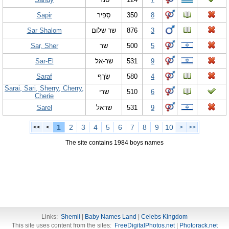
Sapir
סַפִּיר
350
8
Sar Shalom
שר שלום
876
3
Sar, Sher
שר
500
5
Sar-El
שר-אל
531
9
Saraf
שָׂרַף
580
4
Sarai, Sari, Sherry, Cherry,
שרי
510
6
Cherie
Sarel
שראל
531
9
1
2
3
4
5
6
7
8
9
10
<<
<
>
>>
The site contains 1984 boys names
Links:
Shemli
|
Baby Names Land
|
Celebs Kingdom
This site uses content from the sites:
FreeDigitalPhotos.net
|
Photorack.net