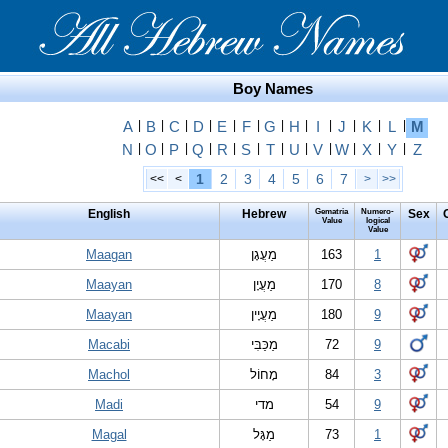
Boy Names
A
|
B
|
C
|
D
|
E
|
F
|
G
|
H
|
I
|
J
|
K
|
L
|
M
N
|
O
|
P
|
Q
|
R
|
S
|
T
|
U
|
V
|
W
|
X
|
Y
|
Z
1
2
3
4
5
6
7
<<
<
>
>>
English
Hebrew
Gematria
Numero-
Sex
Value
logical
Value
Maagan
מַעֲגָן
163
1
Maayan
מַעֲיָן
170
8
Maayan
מַעֲיָין
180
9
Macabi
מַכַּבִּי
72
9
Machol
מָחוֹל
84
3
Madi
מדי
54
9
Magal
מַגָּל
73
1