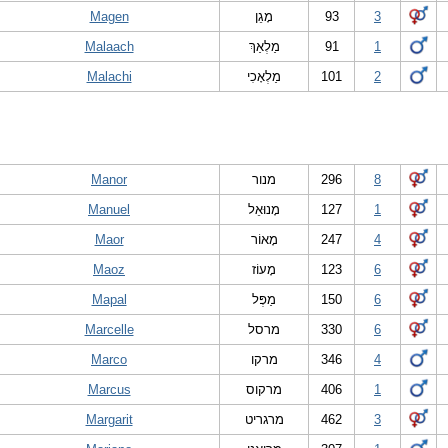
Magen
מָגֵן
93
3
Malaach
מַלְאַךְ
91
1
Malachi
מַלְאָכִי
101
2
Manor
מנור
296
8
Manuel
מָנוּאֵל
127
1
Maor
מָאוֹר
247
4
Maoz
מָעוֹז
123
6
Mapal
מַפְּל
150
6
Marcelle
מרסל
330
6
Marco
מרקו
346
4
Marcus
מרקוס
406
1
Margarit
מרגריט
462
3