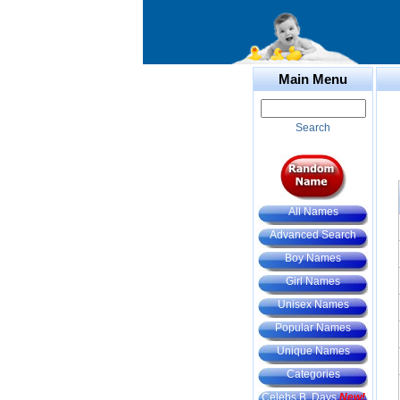
Main Menu
Search
All Names
Advanced Search
Boy Names
Girl Names
Unisex Names
Popular Names
Unique Names
Categories
Celebs B. Days
New!