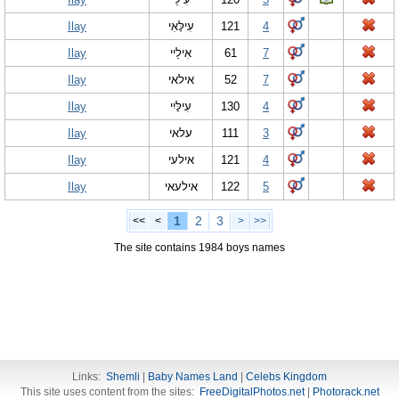
Ilay
עִילָּאִי
121
4
Ilay
אִילַיי
61
7
Ilay
אילאי
52
7
Ilay
עִילָּיִי
130
4
Ilay
עלאי
111
3
Ilay
אילעי
121
4
Ilay
אילעאי
122
5
1
2
3
<<
<
>
>>
The site contains 1984 boys names
Links:
Shemli
|
Baby Names Land
|
Celebs Kingdom
This site uses content from the sites:
FreeDigitalPhotos.net
|
Photorack.net