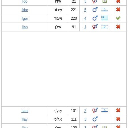
Ido
אִידוֹ
21
3
Idor
אִידוֹר
221
5
Igor
אִיגוֹר
220
4
Ilan
אִילָן
91
1
Ilani
אִילָנִי
101
2
Ilay
אלעי
111
3
Ilay
עִילַי
120
3