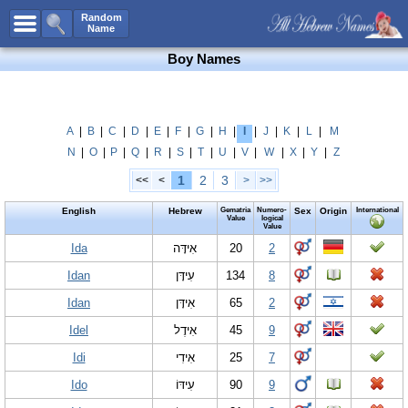
All Names
Random
Name
Advanced Search
Boy Names
Boy Names
Girl Names
Unisex Names
A
|
B
|
C
|
D
|
E
|
F
|
G
|
H
|
I
|
J
|
K
|
L
|
M
N
|
O
|
P
|
Q
|
R
|
S
|
T
|
U
|
V
|
W
|
X
|
Y
|
Z
Popular Names
1
2
3
<<
<
>
>>
Unique Names
English
Hebrew
Gematria
Numero-
Sex
Origin
International
Categories
Value
logical
Value
Celebs B. Days
Ida
New!
אִידָּה
20
2
Idan
עִידָּן
134
8
Numerology
Idan
אִידָּן
65
2
Add Name
Idel
אִידֶל
45
9
Contact Us
Idi
אִידִי
25
7
Facebook
Ido
עִידּוֹ
90
9