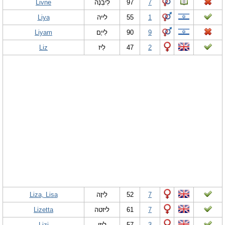
Livne
לִיבְנֶה
97
7
Liya
לייה
55
1
Liyam
לִייָם
90
9
Liz
לִיז
47
2
Liza, Lisa
לִיזָה
52
7
Lizetta
ליזטה
61
7
Lizi
לִיזִי
57
3