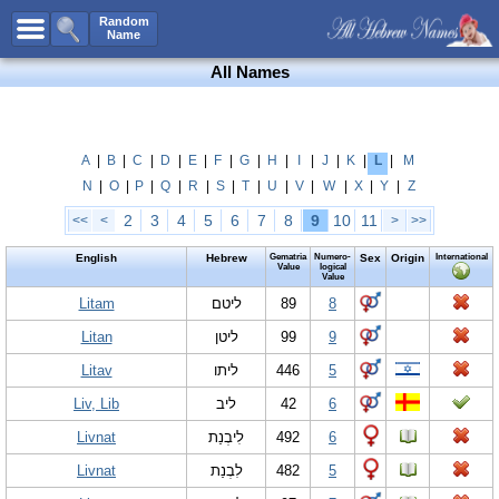
All Names
Random
Name
Advanced Search
All Names
Boy Names
Girl Names
Unisex Names
A
|
B
|
C
|
D
|
E
|
F
|
G
|
H
|
I
|
J
|
K
|
L
|
M
N
|
O
|
P
|
Q
|
R
|
S
|
T
|
U
|
V
|
W
|
X
|
Y
|
Z
Popular Names
2
3
4
5
6
7
8
9
10
11
<<
<
>
>>
Unique Names
English
Hebrew
Gematria
Numero-
Sex
Origin
International
Categories
Value
logical
Value
Celebs B. Days
Litam
New!
ליטם
89
8
Litan
ליטן
99
9
Numerology
Litav
ליתו
446
5
Add Name
Liv, Lib
ליב
42
6
Contact Us
Livnat
לִיבְנַת
492
6
Facebook
Livnat
לִבְנַת
482
5