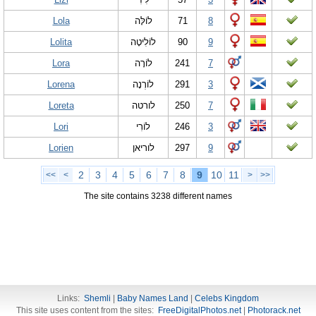
Lola
לוֹלָּה
71
8
Lolita
לוֹלִיטָה
90
9
Lora
לוֹרָה
241
7
Lorena
לוֹרְנָה
291
3
Loreta
לורטה
250
7
Lori
לוֹרִי
246
3
Lorien
לוריאן
297
9
2
3
4
5
6
7
8
9
10
11
<<
<
>
>>
The site contains 3238 different names
Links:
Shemli
|
Baby Names Land
|
Celebs Kingdom
This site uses content from the sites:
FreeDigitalPhotos.net
|
Photorack.net