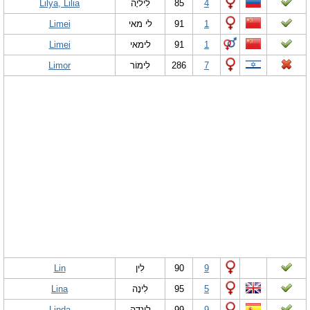
Lilya, Lilia
לִיליָה
85
4
Limei
לי מאי
91
1
Limei
לימאי
91
1
Limor
לִימוֹר
286
7
Lin
לִין
90
9
Lina
לִינָה
95
5
Linda
לינדה
99
9