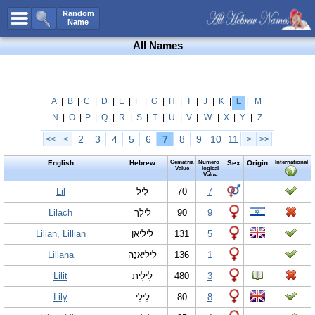
All Names
Random
Name
Advanced Search
All Names
Boy Names
Girl Names
Unisex Names
A
|
B
|
C
|
D
|
E
|
F
|
G
|
H
|
I
|
J
|
K
|
L
|
M
N
|
O
|
P
|
Q
|
R
|
S
|
T
|
U
|
V
|
W
|
X
|
Y
|
Z
Popular Names
2
3
4
5
6
7
8
9
10
11
<<
<
>
>>
Unique Names
English
Hebrew
Gematria
Numero-
Sex
Origin
International
Categories
Value
logical
Value
Celebs B. Days
Lil
New!
לִיל
70
7
Lilach
לִילָךְ
90
9
Numerology
Lilian, Lillian
לִילִיאַן
131
5
Add Name
Liliana
לִילִיאַנָה
136
1
Contact Us
Lilit
לִילִית
480
3
Facebook
Lily
לִילִי
80
8