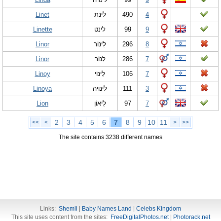
Linet
לינת
490
4
Linette
לינט
99
9
Linor
לִינוֹר
296
8
Linor
לִנוֹר
286
7
Linoy
לִינוֹי
106
7
Linoya
לינויה
111
3
Lion
לִיאוֹן
97
7
2
3
4
5
6
7
8
9
10
11
<<
<
>
>>
The site contains 3238 different names
Links:
Shemli
|
Baby Names Land
|
Celebs Kingdom
This site uses content from the sites:
FreeDigitalPhotos.net
|
Photorack.net