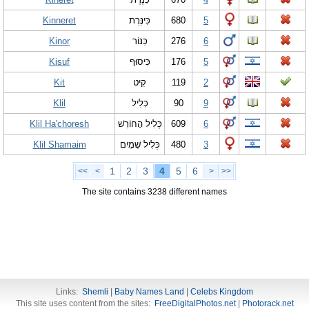
Kinneret
כִּינֶּרֶת
680
5
Kinor
כִּנּוֹר
276
6
Kisuf
כִּיסוּף
176
5
Kit
קִיט
119
2
Klil
כְּלִיל
90
9
Klil Ha'choresh
כְּלִיל הָחוֹרֵשׁ
609
6
Klil Shamaim
כְּלִיל שָׁמָיִם
480
3
1
2
3
4
5
6
<<
<
>
>>
The site contains 3238 different names
Links:
Shemli
|
Baby Names Land
|
Celebs Kingdom
This site uses content from the sites:
FreeDigitalPhotos.net
|
Photorack.net