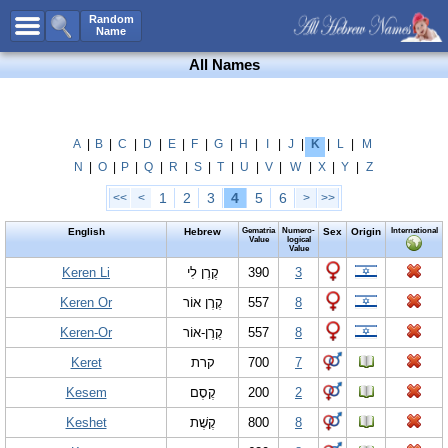
All Names
Random
Name
Advanced Search
All Names
Boy Names
Girl Names
Unisex Names
A
|
B
|
C
|
D
|
E
|
F
|
G
|
H
|
I
|
J
|
K
|
L
|
M
N
|
O
|
P
|
Q
|
R
|
S
|
T
|
U
|
V
|
W
|
X
|
Y
|
Z
Popular Names
1
2
3
4
5
6
<<
<
>
>>
Unique Names
English
Hebrew
Gematria
Numero-
Sex
Origin
International
Categories
Value
logical
Value
Celebs B. Days
Keren Li
New!
קֶרֶן לִי
390
3
Keren Or
קֶרֶן אוֹר
557
8
Numerology
Keren-Or
קֶרֶן-אוֹר
557
8
Add Name
Keret
קרת
700
7
Contact Us
Kesem
קֶסֶם
200
2
Facebook
Keshet
קֶשֶׁת
800
8