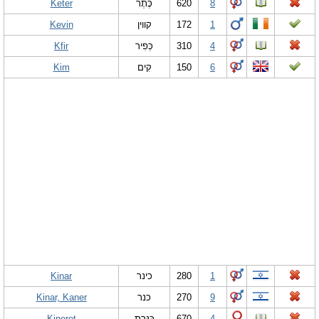
Keter
כֶּתֶר
620
8
Kevin
קווין
172
1
Kfir
כְּפִיר
310
4
Kim
קִים
150
6
Kinar
כינר
280
1
Kinar, Kaner
כנר
270
9
Kineret
כִּנֶּרֶת
670
4