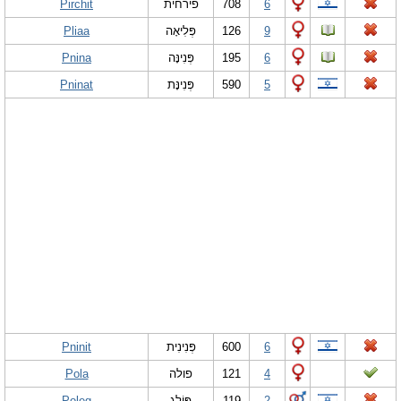
Pirchit
פירחית
708
6
Pliaa
פְּלִיאָה
126
9
Pnina
פְּנִינָּה
195
6
Pninat
פְּנִינָּת
590
5
Pninit
פְּנִינִית
600
6
Pola
פולה
121
4
Poleg
פּ‏וֹלֶג
119
2