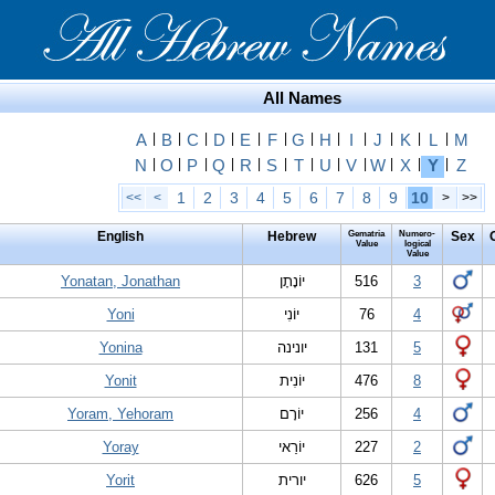
All Names
A
|
B
|
C
|
D
|
E
|
F
|
G
|
H
|
I
|
J
|
K
|
L
|
M
N
|
O
|
P
|
Q
|
R
|
S
|
T
|
U
|
V
|
W
|
X
|
Y
|
Z
1
2
3
4
5
6
7
8
9
10
<<
<
>
>>
English
Hebrew
Gematria
Numero-
Sex
Value
logical
Value
Yonatan, Jonathan
יוֹנָתָן
516
3
Yoni
יוֹנִי
76
4
Yonina
יונינה
131
5
Yonit
יוֹנִית
476
8
Yoram, Yehoram
יוֹרָם
256
4
Yoray
יוֹרַאי
227
2
Yorit
יורית
626
5