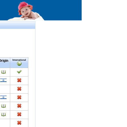
Origin
International