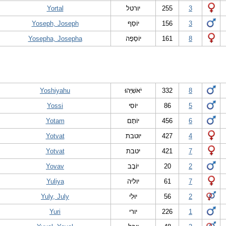
Yortal
יורטל
255
3
Yoseph, Joseph
יוֹסֵף
156
3
Yosepha, Josepha
יוֹסֵפָה
161
8
Yoshiyahu
יֹאשִׁיָּהוּ
332
8
Yossi
יוֹסִי
86
5
Yotam
יוֹתָם
456
6
Yotvat
יוטבת
427
4
Yotvat
יטבת
421
7
Yovav
יוֹבָב
20
2
Yuliya
יוליה
61
7
Yuly, July
יוּלִי
56
2
Yuri
יורי
226
1