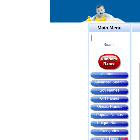
Main Menu
Search
All Names
Advanced Search
Boy Names
Girl Names
Unisex Names
Popular Names
Unique Names
Categories
Celebs B. Days
New!