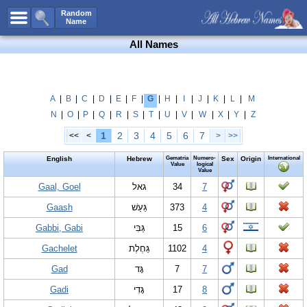
All Names
Random
Name
Advanced Search
All Names
Boy Names
Girl Names
Unisex Names
A
|
B
|
C
|
D
|
E
|
F
|
G
|
H
|
I
|
J
|
K
|
L
|
M
N
|
O
|
P
|
Q
|
R
|
S
|
T
|
U
|
V
|
W
|
X
|
Y
|
Z
Popular Names
1
2
3
4
5
6
7
<<
<
>
>>
Unique Names
English
Hebrew
Gematria
Numero-
Sex
Origin
International
Categories
Value
logical
Value
Celebs B. Days
Gaal, Goel
New!
גאל
34
7
Gaash
גַּעַשׁ
373
4
Numerology
Gabbi, Gabi
גַּבִּי
15
6
Add Name
Gachelet
גַּחֶלֶת
1102
4
Contact Us
Gad
גָּד
7
7
Facebook
Gadi
גָּדִי
17
8