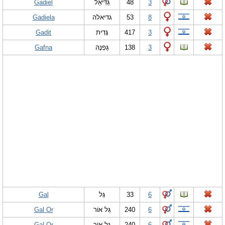
Gadiel
גַּדִּיאֵל
48
3
Gadiela
גדיאלה
53
8
Gadit
גָּדִית
417
3
Gafna
גַּפְנָהּ
138
3
Gal
גַּל
33
6
Gal Or
גַּל אוֹר
240
6
Gal-Or
גַּל-אוֹר
240
6