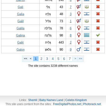
Gali
גַּלִּי
43
7
Galia
גַּלְיָה
48
3
Galil
גָּלִיל
73
1
Galila
גָּלִילָה
78
6
Galina
גָּלִינָה
98
8
Galit
גַּלִּית
443
2
Galon
גלאון
90
9
1
2
3
4
5
6
7
<<
<
>
>>
The site contains 3238 different names
Links:
Shemli
|
Baby Names Land
|
Celebs Kingdom
This site uses content from the sites:
FreeDigitalPhotos.net
|
Photorack.net