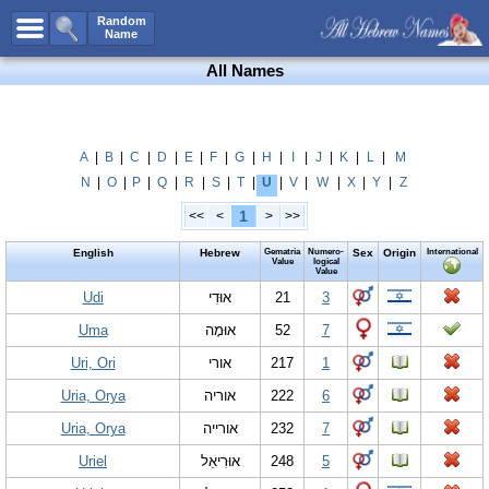
All Names
Random
Name
Advanced Search
All Names
Boy Names
Girl Names
Unisex Names
A
|
B
|
C
|
D
|
E
|
F
|
G
|
H
|
I
|
J
|
K
|
L
|
M
N
|
O
|
P
|
Q
|
R
|
S
|
T
|
U
|
V
|
W
|
X
|
Y
|
Z
Popular Names
1
<<
<
>
>>
Unique Names
English
Hebrew
Gematria
Numero-
Sex
Origin
International
Categories
Value
logical
Value
Celebs B. Days
Udi
New!
אוּדִי
21
3
Uma
אוּמָה
52
7
Numerology
Uri, Ori
אורי
217
1
Add Name
Uria, Orya
אוריה
222
6
Contact Us
Uria, Orya
אורייה
232
7
Facebook
Uriel
אוּרִיאֵל
248
5