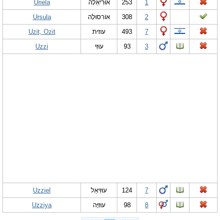
Uriela
אוּרִיאֵלָה
253
1
Ursula
אוֹרסוּלָה
308
2
Uzit, Ozit
עוזית
493
7
Uzzi
עוּזִּי
93
3
Uzziel
עוּזִּיאֵל
124
7
Uzziya
עוּזִּיָּה
98
8