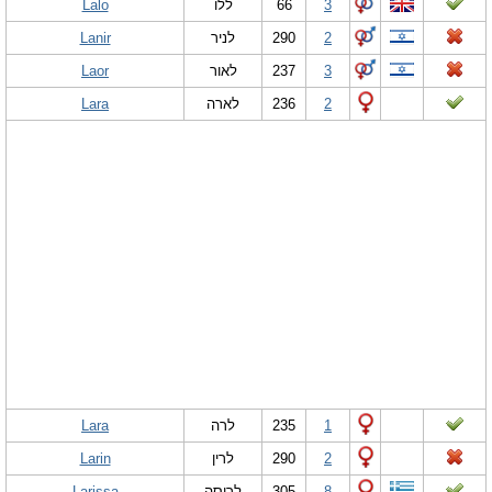
Lalo
ללו
66
3
Lanir
לניר
290
2
Laor
לאור
237
3
Lara
לארה
236
2
Lara
לרה
235
1
Larin
לרין
290
2
Larissa
לריסה
305
8