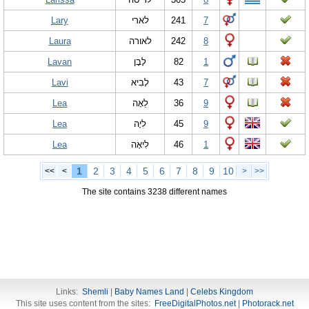
Lary
לארי
241
7
Laura
לאורה
242
8
Lavan
לָבָן
82
1
Lavi
לָבִיא
43
7
Lea
לֵאָה
36
9
Lea
לִיָה
45
9
Lea
לִיאָה
46
1
1
2
3
4
5
6
7
8
9
10
<<
<
>
>>
The site contains 3238 different names
Links:
Shemli
|
Baby Names Land
|
Celebs Kingdom
This site uses content from the sites:
FreeDigitalPhotos.net
|
Photorack.net