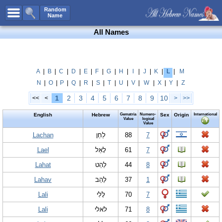
All Names
Random
Name
Advanced Search
All Names
Boy Names
Girl Names
Unisex Names
A
|
B
|
C
|
D
|
E
|
F
|
G
|
H
|
I
|
J
|
K
|
L
|
M
N
|
O
|
P
|
Q
|
R
|
S
|
T
|
U
|
V
|
W
|
X
|
Y
|
Z
Popular Names
1
2
3
4
5
6
7
8
9
10
<<
<
>
>>
Unique Names
English
Hebrew
Gematria
Numero-
Sex
Origin
International
Categories
Value
logical
Value
Celebs B. Days
Lachan
New!
לַחַן
88
7
Lael
לָאֵל
61
7
Numerology
Lahat
לַהַט
44
8
Add Name
Lahav
לַהַב
37
1
Contact Us
Lali
לָלִי
70
7
Facebook
Lali
לאלי
71
8