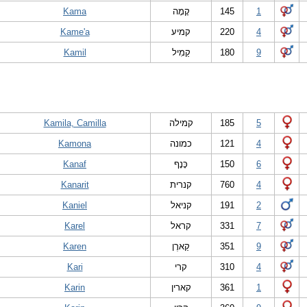
Kama
קָמָה
145
1
Kame'a
קמיע
220
4
Kamil
קַמִיל
180
9
Kamila, Camilla
קמילה
185
5
Kamona
כמונה
121
4
Kanaf
כָּנָף
150
6
Kanarit
קנרית
760
4
Kaniel
קניאל
191
2
Karel
קראל
331
7
Karen
קַארֶן
351
9
Kari
קרי
310
4
Karin
קארין
361
1