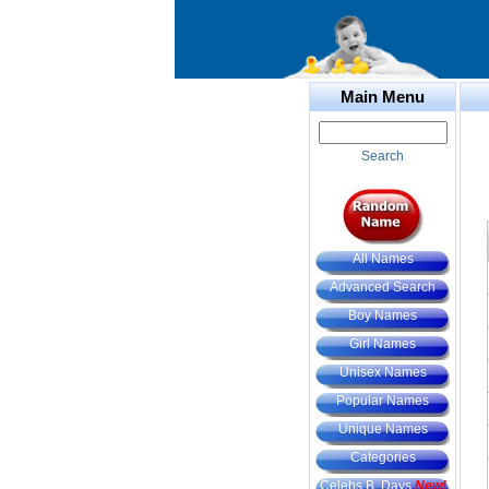
Main Menu
Search
All Names
Advanced Search
Boy Names
Girl Names
Unisex Names
Popular Names
Unique Names
Categories
Celebs B. Days
New!