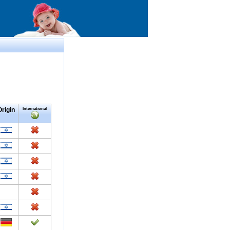
Origin
International