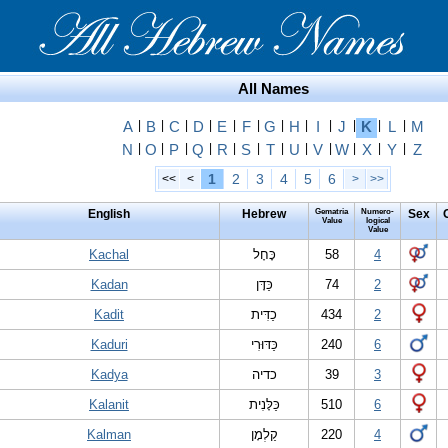
All Names
A
|
B
|
C
|
D
|
E
|
F
|
G
|
H
|
I
|
J
|
K
|
L
|
M
N
|
O
|
P
|
Q
|
R
|
S
|
T
|
U
|
V
|
W
|
X
|
Y
|
Z
1
2
3
4
5
6
<<
<
>
>>
English
Hebrew
Gematria
Numero-
Sex
Value
logical
Value
Kachal
כָּחָל
58
4
Kadan
כַּדָּן
74
2
Kadit
כַדִּית
434
2
Kaduri
כַּדּוּרִי
240
6
Kadya
כדיה
39
3
Kalanit
כַּלָּנִית
510
6
Kalman
קַלְמָן
220
4