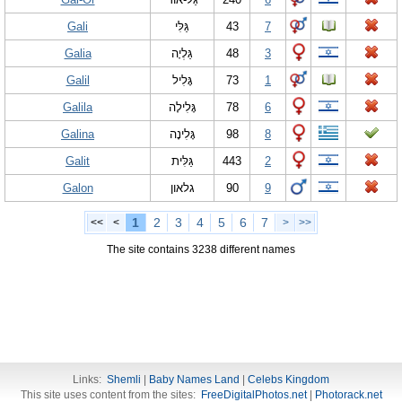
Gali
גַּלִּי
43
7
Galia
גַּלְיָה
48
3
Galil
גָּלִיל
73
1
Galila
גָּלִילָה
78
6
Galina
גָּלִינָה
98
8
Galit
גַּלִּית
443
2
Galon
גלאון
90
9
1
2
3
4
5
6
7
<<
<
>
>>
The site contains 3238 different names
Links:
Shemli
|
Baby Names Land
|
Celebs Kingdom
This site uses content from the sites:
FreeDigitalPhotos.net
|
Photorack.net