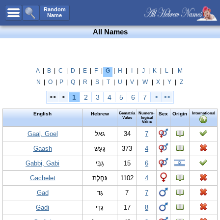
All Names
Random
Name
Advanced Search
All Names
Boy Names
Girl Names
Unisex Names
A
|
B
|
C
|
D
|
E
|
F
|
G
|
H
|
I
|
J
|
K
|
L
|
M
N
|
O
|
P
|
Q
|
R
|
S
|
T
|
U
|
V
|
W
|
X
|
Y
|
Z
Popular Names
1
2
3
4
5
6
7
<<
<
>
>>
Unique Names
English
Hebrew
Gematria
Numero-
Sex
Origin
International
Categories
Value
logical
Value
Celebs B. Days
Gaal, Goel
New!
גאל
34
7
Gaash
גַּעַשׁ
373
4
Numerology
Gabbi, Gabi
גַּבִּי
15
6
Add Name
Gachelet
גַּחֶלֶת
1102
4
Contact Us
Gad
גָּד
7
7
Facebook
Gadi
גָּדִי
17
8