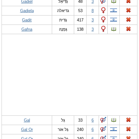
Gadiel
גַּדִּיאֵל
48
3
Gadiela
גדיאלה
53
8
Gadit
גָּדִית
417
3
Gafna
גַּפְנָהּ
138
3
Gal
גַּל
33
6
Gal Or
גַּל אוֹר
240
6
Gal-Or
גַּל-אוֹר
240
6