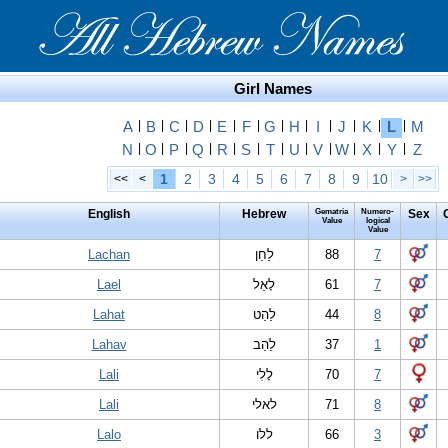
Girl Names
A
|
B
|
C
|
D
|
E
|
F
|
G
|
H
|
I
|
J
|
K
|
L
|
M
N
|
O
|
P
|
Q
|
R
|
S
|
T
|
U
|
V
|
W
|
X
|
Y
|
Z
1
2
3
4
5
6
7
8
9
10
<<
<
>
>>
English
Hebrew
Gematria
Numero-
Sex
Value
logical
Value
Lachan
לַחַן
88
7
Lael
לָאֵל
61
7
Lahat
לַהַט
44
8
Lahav
לַהַב
37
1
Lali
לָלִי
70
7
Lali
לאלי
71
8
Lalo
ללו
66
3