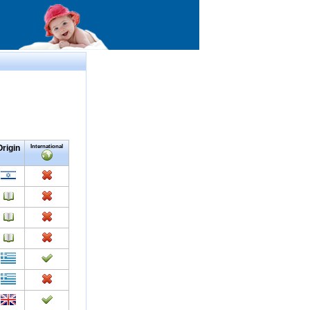
Origin
International