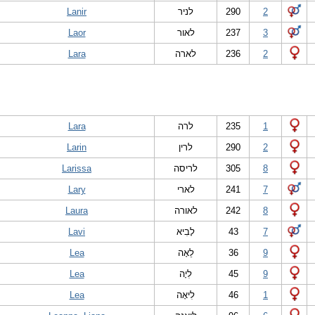
Lanir
לניר
290
2
Laor
לאור
237
3
Lara
לארה
236
2
Lara
לרה
235
1
Larin
לרין
290
2
Larissa
לריסה
305
8
Lary
לארי
241
7
Laura
לאורה
242
8
Lavi
לָבִיא
43
7
Lea
לֵאָה
36
9
Lea
לִיָה
45
9
Lea
לִיאָה
46
1