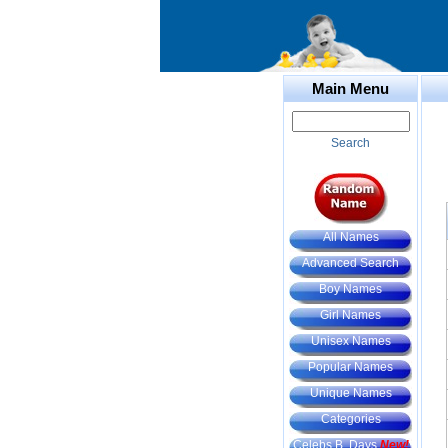
Main Menu
Search
All Names
Advanced Search
Boy Names
Girl Names
Unisex Names
Popular Names
Unique Names
Categories
Celebs B. Days
New!