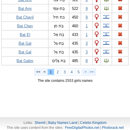
Bat Ami
בַּת-עַמִּי
522
9
Bat Chayil
בת חיל
450
9
Bat Chen
בַּת חֵן
460
1
Bat El
בַּת אֵל
433
1
Bat Gal
בַּת-גַּל
435
3
Bat Gal
בַּת גַּל
435
3
Bat Galim
בַּת גָּלִים
485
8
1
2
3
4
5
<<
<
>
>>
The site contains 2553 girls names
Links:
Shemli
|
Baby Names Land
|
Celebs Kingdom
This site uses content from the sites:
FreeDigitalPhotos.net
|
Photorack.net