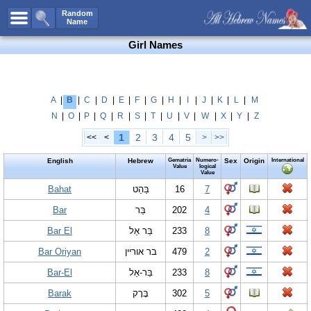
All Names
Random
Name
Advanced Search
Girl Names
Boy Names
Girl Names
Unisex Names
A
|
B
|
C
|
D
|
E
|
F
|
G
|
H
|
I
|
J
|
K
|
L
|
M
N
|
O
|
P
|
Q
|
R
|
S
|
T
|
U
|
V
|
W
|
X
|
Y
|
Z
Popular Names
1
2
3
4
5
<<
<
>
>>
Unique Names
English
Hebrew
Gematria
Numero-
Sex
Origin
International
Categories
Value
logical
Value
Celebs B. Days
Bahat
New!
בַּהַט
16
7
Bar
בַּר
202
4
Numerology
Bar El
בַּר אֵל
233
8
Add Name
Bar Oriyan
בר אוריין
479
2
Contact Us
Bar-El
בַּר-אֵל
233
8
Facebook
Barak
בָּרָק
302
5