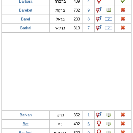
Barbara
ברברה
409
4
Bareket
בַּרֶקֶת
702
9
Barel
בַּרְאֵל
233
8
Barkai
בַּרְקַאי
313
7
Barkan
בַּרְקָן
352
1
Bat
בַּת
402
6
Bat Ami
בַּת עַמִּי
522
9