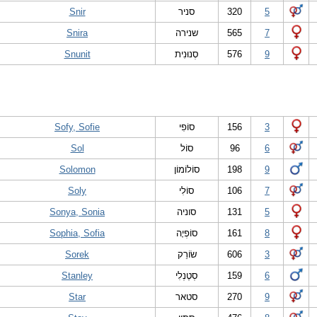
Snir
סניר
320
5
Snira
שנירה
565
7
Snunit
סְנוּנִית
576
9
Sofy, Sofie
סוֹפִי
156
3
Sol
סוֹל
96
6
Solomon
סוֹלוֹמוֹן
198
9
Soly
סוֹלִי
106
7
Sonya, Sonia
סוניה
131
5
Sophia, Sofia
סוֹפְיָה
161
8
Sorek
שׂוֹרֵק
606
3
Stanley
סְטֶנְלִי
159
6
Star
סטאר
270
9