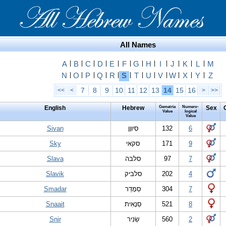
All Names
A
|
B
|
C
|
D
|
E
|
F
|
G
|
H
|
I
|
J
|
K
|
L
|
M
N
|
O
|
P
|
Q
|
R
|
S
|
T
|
U
|
V
|
W
|
X
|
Y
|
Z
7
8
9
10
11
12
13
14
15
16
<<
<
>
>>
English
Hebrew
Gematria
Numero-
Sex
Value
logical
Value
Sivan
סִיווָן
132
6
Sky
סקאי
171
9
Slava
סלבה
97
7
Slavik
סלביק
202
4
Smadar
סְמָדַר
304
7
Snaait
סְנָאִית
521
8
Snir
שְׂנִיר
560
2