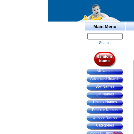
Main Menu
Search
All Names
Advanced Search
Boy Names
Girl Names
Unisex Names
Popular Names
Unique Names
Categories
Celebs B. Days
New!