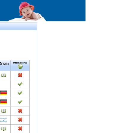
Origin
International